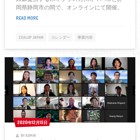
に
岡県静岡市の間で、オンラインにて開催。
READ MORE
第
４
回
ZEALUP JAPAN
カレンダー
事業内容
日
米
サ
ブ
ナ
シ
ョ
ナ
ル
国
2020年12月15日
2020年12月15日
際
BY ADMIN
青