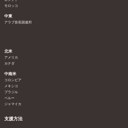
モロッコ
中東
アラブ首長国連邦
北米
アメリカ
カナダ
中南米
コロンビア
メキシコ
ブラジル
ペルー
ジャマイカ
支援方法