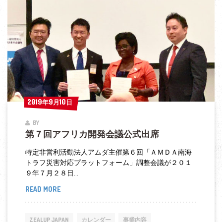
サ
ブ
ナ
シ
ョ
ナ
ル
国
2019年9月10日
2019年9月10日
際
BY
青
第７回アフリカ開発会議公式出席
年
フ
特定非営利活動法人アムダ主催第６回「ＡＭＤＡ南海
トラフ災害対応プラットフォーム」調整会議が２０１
ォ
９年７月２８日...
ー
READ MORE
第
ラ
７
ム
回
ZEALUP JAPAN
カレンダー
事業内容