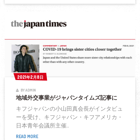
米
サ
ブ
ナ
シ
ョ
ナ
ル
国
2021年2月8日
2021年2月8日
際
BY ADMIN
青
地域外交事業がジャパンタイムズ記事に
年
フ
キフジャパンの小山田真会長がインタビュ
ォ
ーを受け、キフジャパン・キフアメリカ・
ー
日本青年会議所主催..
ラ
READ MORE
地