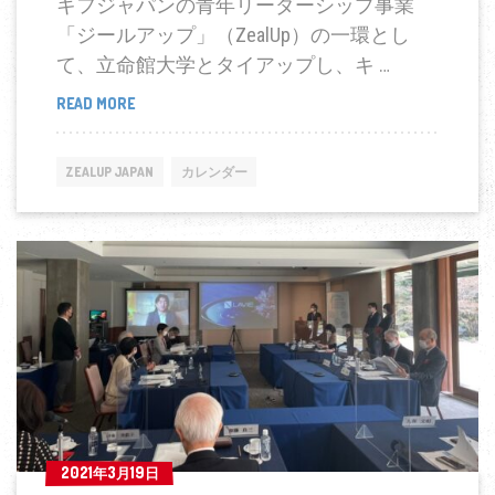
キフジャパンの青年リーダーシップ事業
「ジールアップ」（ZealUp）の一環とし
て、立命館大学とタイアップし、キ …
READ MORE
立
命
館
ZEALUP JAPAN
カレンダー
大
学
に
て
講
演
竹
内
副
会
2021年3月19日
2021年3月19日
長