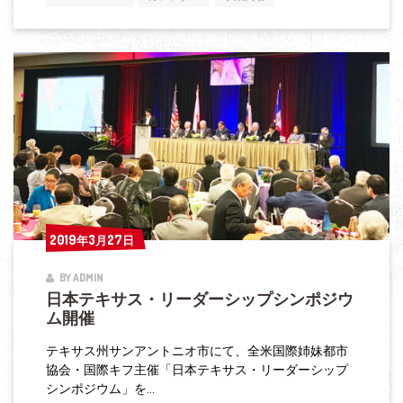
ア
フ
リ
カ
開
発
会
議
公
式
2019年3月27日
2019年3月27日
出
BY ADMIN
席
日本テキサス・リーダーシップシンポジウ
ム開催
テキサス州サンアントニオ市にて、全米国際姉妹都市
協会・国際キフ主催「日本テキサス・リーダーシップ
シンポジウム」を...