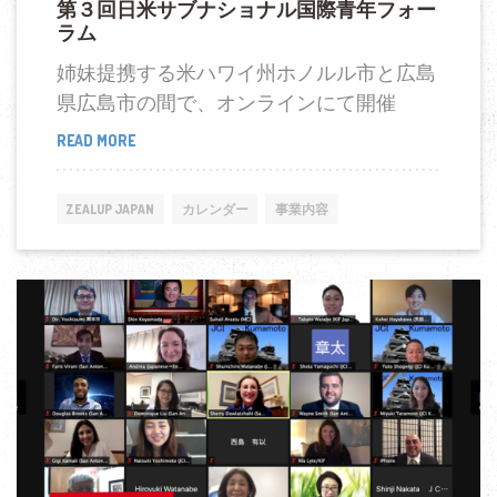
第３回日米サブナショナル国際青年フォー
年
ラム
フ
姉妹提携する米ハワイ州ホノルル市と広島
ォ
県広島市の間で、オンラインにて開催
ー
ラ
READ MORE
第
ム
３
回
ZEALUP JAPAN
カレンダー
事業内容
日
米
サ
ブ
ナ
シ
ョ
ナ
ル