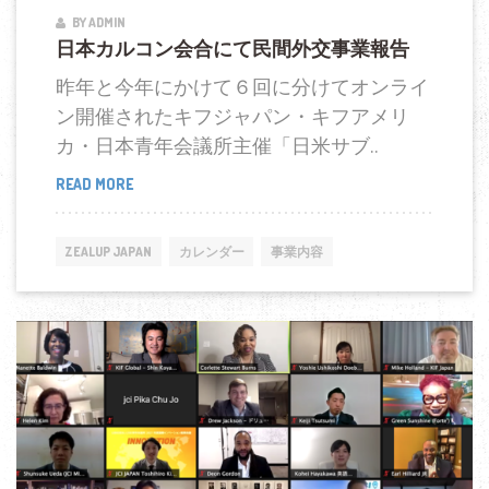
BY ADMIN
の
日本カルコン会合にて民間外交事業報告
講
演
昨年と今年にかけて６回に分けてオンライ
ン開催されたキフジャパン・キフアメリ
カ・日本青年会議所主催「日米サブ..
READ MORE
日
本
カ
ZEALUP JAPAN
カレンダー
事業内容
ル
コ
ン
会
合
に
て
民