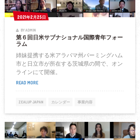
間
外
2021年2月25日
2021年2月25日
交
BY ADMIN
事
第６回日米サブナショナル国際青年フォー
業
ラム
報
姉妹提携する米アラバマ州バーミングハム
告
市と日立市が所在する茨城県の間で、オン
ラインにて開催。
READ MORE
第
６
回
ZEALUP JAPAN
カレンダー
事業内容
日
米
サ
ブ