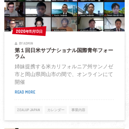
ョ
ナ
ル
国
2020年11月13日
2020年11月13日
際
BY ADMIN
青
第１回日米サブナショナル国際青年フォー
年
ラム
フ
姉妹提携する米カリフォルニア州サンノゼ
ォ
市と岡山県岡山市の間で、オンラインにて
ー
開催
ラ
ム
READ MORE
第
１
回
ZEALUP JAPAN
カレンダー
事業内容
日
米