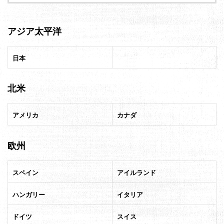
所
ー
が
ジ
グ
アジア太平洋
ロ
送
ー
日本
り
バ
ル
北米
提
携
アメリカ
カナダ
欧州
スペイン
アイルランド
ハンガリー
イタリア
ドイツ
スイス