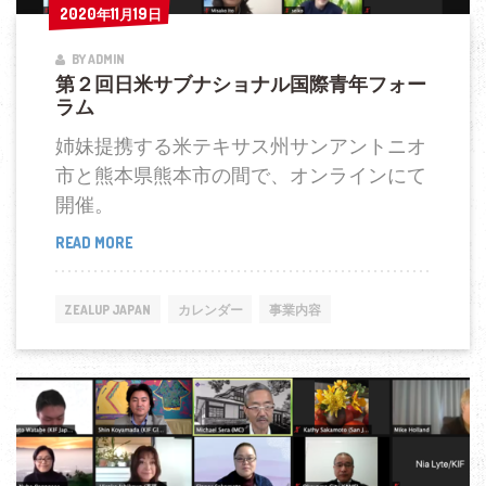
国
2020年11月19日
2020年11月19日
際
BY ADMIN
青
第２回日米サブナショナル国際青年フォー
年
ラム
フ
姉妹提携する米テキサス州サンアントニオ
ォ
市と熊本県熊本市の間で、オンラインにて
ー
開催。
ラ
ム
READ MORE
第
２
回
ZEALUP JAPAN
カレンダー
事業内容
日
米
サ
ブ
ナ
シ