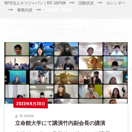
NPO法人キフジャパン｜KIF JAPAN
活動状況
カレンダー
事業内容
ZEALUP JAPAN
2022年6月30日
2022年6月30日
BY ADMIN
立命館大学にて講演竹内副会長の講演