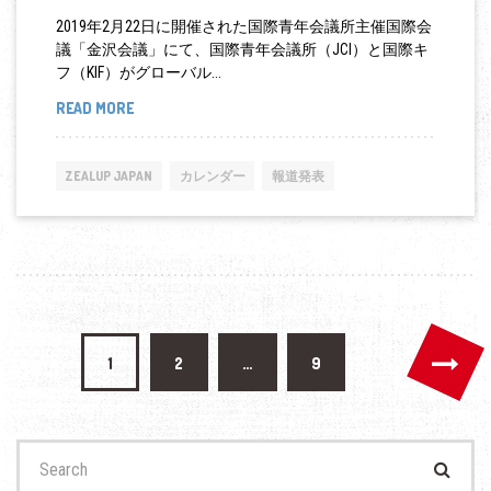
ジ
2019年2月22日に開催された国際青年会議所主催国際会
ウ
議「金沢会議」にて、国際青年会議所（JCI）と国際キ
ム
フ（KIF）がグローバル...
開
READ MORE
国
催
際
キ
ZEALUP JAPAN
カレンダー
報道発表
フ
機
構
と
国
投
際
1
2
…
9
青
稿
年
の
会
Search
議
ペ
for: