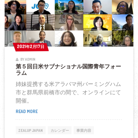
ナ
シ
ョ
ナ
ル
国
2021年2月17日
2021年2月17日
際
BY ADMIN
青
第５回日米サブナショナル国際青年フォー
年
ラム
フ
姉妹提携する米アラバマ州バーミングハム
ォ
市と群馬県前橋市の間で、オンラインにて
ー
開催。
ラ
ム
READ MORE
第
５
回
ZEALUP JAPAN
カレンダー
事業内容
日