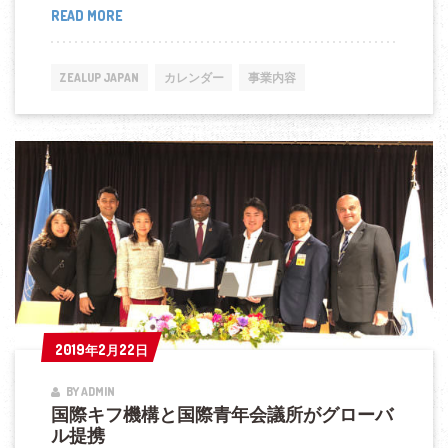
READ MORE
日
本
テ
ZEALUP JAPAN
カレンダー
事業内容
キ
サ
ス・
リ
ー
ダ
ー
シ
ッ
プ
2019年2月22日
2019年2月22日
シ
BY ADMIN
ン
国際キフ機構と国際青年会議所がグローバ
ポ
ル提携