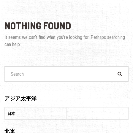
NOTHING FOUND
It seems we can’t find what you’re looking for. Perhaps searching
can help.
Search
for:
アジア太平洋
日本
北米