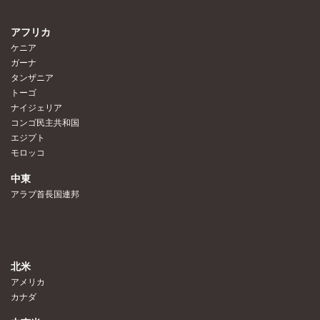
アフリカ
ケニア
ガーナ
タンザニア
トーゴ
ナイジェリア
コンゴ民主共和国
エジプト
モロッコ
中東
アラブ首長国連邦
北米
アメリカ
カナダ