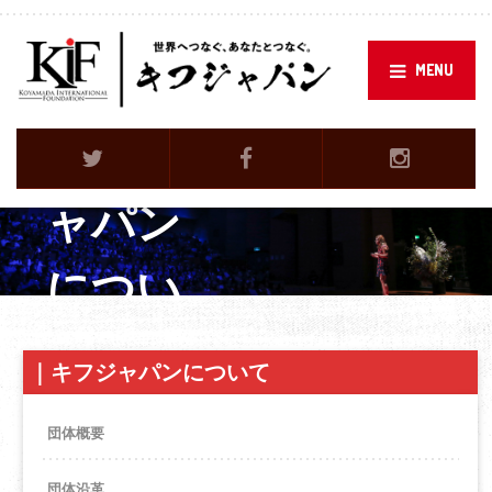
MENU
About KIF Japan
キフジ
ャパン
につい
て
｜
キフジャパンについて
団体概要
団体沿革