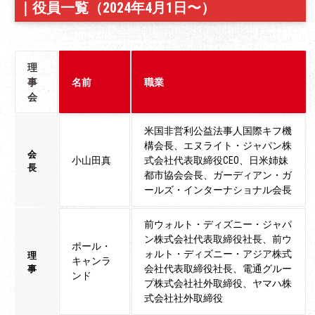
｜
役員一覧（2024年4月1日〜）
理
事
名前
職業
会
米国非営利公益法事人国際キフ機
構会長、エヌライト・ジャパン株
会
小山田真
式会社代表取締役CEO、日米姉妹
長
都市協会会長、ガーディアン・ガ
ールズ・インターナショナル会長
前ウォルト・ディズニー・ジャパ
ン株式会社代表取締役社長、前ウ
ポール・
ォルト・ディズニー・アジア株式
理
キャンラ
事
会社代表取締役社長、電通グルー
ンド
プ株式会社社外取締役、ヤマハ株
式会社社外取締役