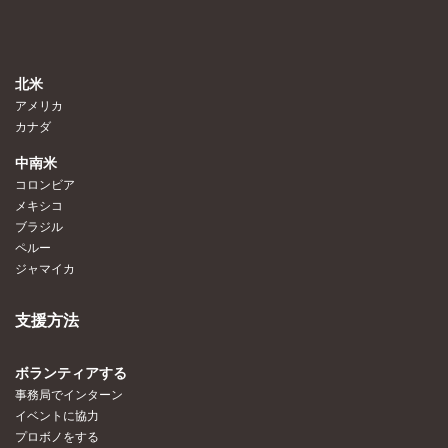
北米
アメリカ
カナダ
中南米
コロンビア
メキシコ
ブラジル
ペルー
ジャマイカ
支援方法
ボランティアする
事務局でインターン
イベントに協力
プロボノをする