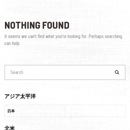
NOTHING FOUND
It seems we can’t find what you’re looking for. Perhaps searching
can help.
Search
for:
アジア太平洋
日本
北米