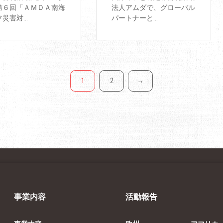
第６回「ＡＭＤＡ南海
法人アムダで、グローバル
災害対...
パートナーと...
1
2
→
事業内容
活動報告