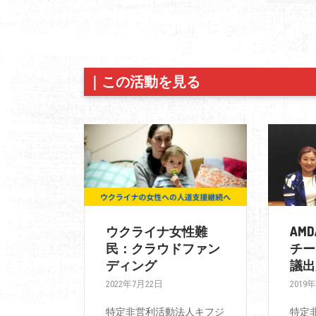
｜
この活動を見る
ウクライナ女性難
AM
民：クラウドファン
チー
ディング
議出
2022年7月22日
2019
特定非営利活動法人キフジ
特定