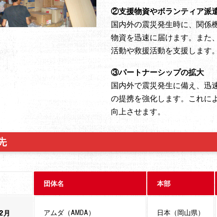
②支援物資やボランティア派
国内外の震災発生時に、関係
物資を迅速に届けます。また
活動や救援活動を支援します
③パートナーシップの拡大
国内外で震災発生に備え、迅
の提携を強化します。これに
向上させます。
先
団体名
本部
12月
アムダ（AMDA）
日本（岡山県）