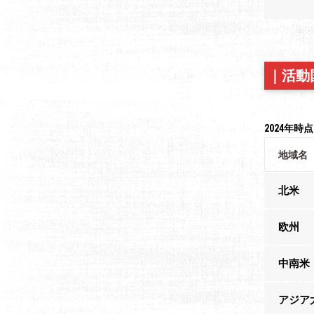
｜
活動
2024年時点
地域名
北米
欧州
中南米
アジア