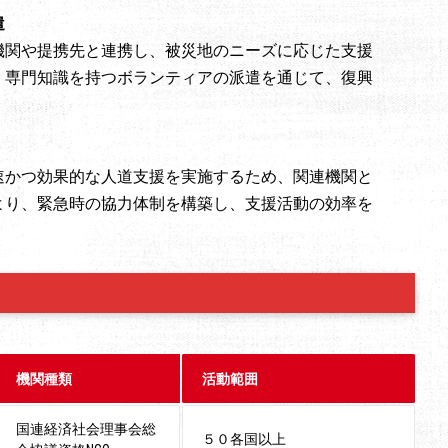
遣
機関や提携先と連携し、被災地のニーズに応じた支援
、専門知識を持つボランティアの派遣を通じて、復興
。
速かつ効果的な人道支援を実施するため、関連機関と
より、緊急時の協力体制を構築し、支援活動の効率を
機関種類
活動範囲
国連経済社会理事会総
５０各国以上