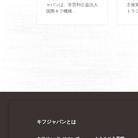
ャパンは、非営利公益法人
主催
国際キフ機構...
トラフ
Pagination
キフジャパンとは