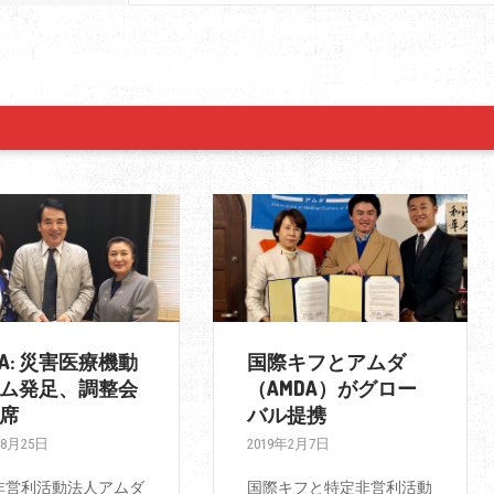
DA: 災害医療機動
国際キフとアムダ
ム発足、調整会
（AMDA）がグロー
席
バル提携
年8月25日
2019年2月7日
非営利活動法人アムダ
国際キフと特定非営利活動