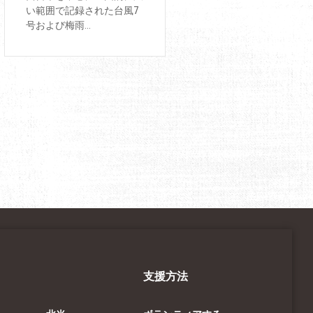
い範囲で記録された台風7
号および梅雨...
支援方法