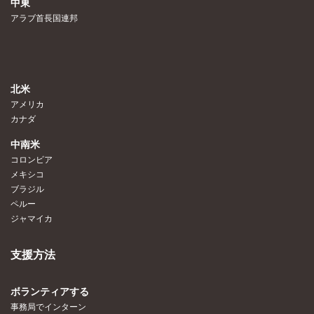
中東
アラブ首長国連邦
北米
アメリカ
カナダ
中南米
コロンビア
メキシコ
ブラジル
ペルー
ジャマイカ
支援方法
ボランティアする
事務局でインターン