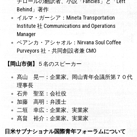
チロールの翻訳者、小説「Fancies」と「Left
Behind」著作
イルマ・ガーシア：Mineta Transportation
Institute 社 Communications and Operations
Manager
ベアンカ・アシャオル：Nirvana Soul Coﬀee
Purveyors 社・共同創設者兼 CMO
【岡山市側】
５名のスピーカー
髙山 晃一：企業家。岡山青年会議所第７０代
理事長
石井 聖至：会社役
加藤 高明：弁護士
二垣 幸広：企業家、実業家
髙畠 裕介：企業家、実業家
日米サブナショナル国際青年フォーラムについて