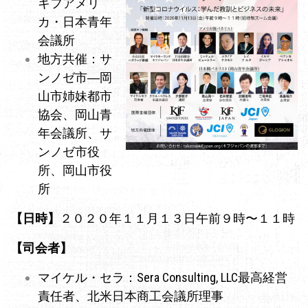
キフアメリ
カ・日本青年
会議所
地方共催：サ
ンノゼ市―岡
山市姉妹都市
協会、岡山青
年会議所、サ
ンノゼ市役
所、岡山市役
所
【日時】
２０２０年１１月１３日午前９時〜１１時
【司会者】
マイケル・セラ：Sera Consulting, LLC最高経営
責任者、北米日本商工会議所理事