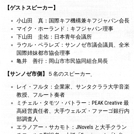
【ゲストスピーカー】
小山田 真：国際キフ機構兼キフジャパン会長
マイク・ホーランド：キフジャパン理事
下山田 圭佑：日本青年会議所
ラウル・ペラレズ：サンノゼ市議会議員、全米
国際姉妹都市協会理事
亀井 善行：岡山市市民協同組合局長
【サンノゼ市側】
５名のスピーカー
レイ・フルタ：企業家、サンタクララ大学音楽
教授、フルート奏者
ミチェル・タモツ・バトラー：PEAK Creative 最
高経営責任者、大手ウェルズ・ファーゴ銀行内
部調査人
エラノアー・サカモト：JNovels と大手クラン