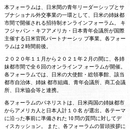
本フォーラムは、日米間の青年リーダーシップとサ
ブナショナル外交事業の一環として、日米の姉妹都
市間で開催される招待制オンラインフォーラム。 キ
フジャパン・キフアメリカ・日本青年会議所が国際
主催する日米官民パートナーシッ プ事業。各フォー
ラムは２時間前後。
２０２０年１１月から２０２１年２月の間に、各姉
妹都市間で全６回のオンラインフ ォーラムが開催。
各フォーラムでは、日米の大使館・総領事館、該当
都市自治体、姉妹 都市組織、青年会議所、商工会議
所、日米協会等と連携。
各フォーラムのパネリストは、日米両国の姉妹都市
からアメリカ人と日本人計１０名 が選出。各テーマ
に沿った事前に準備された 10 問の質問に対してデ
ィスカッション。 また、各フォーラムの冒頭挨拶に