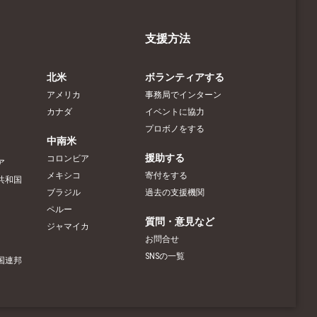
支援方法
北米
ボランティアする
アメリカ
事務局でインターン
カナダ
イベントに協力
プロボノをする
中南米
援助する
コロンビア
ア
メキシコ
寄付をする
共和国
ブラジル
過去の支援機関
ペルー
質問・意見など
ジャマイカ
お問合せ
SNSの一覧
国連邦