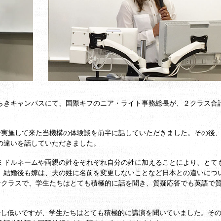
らきキャンパスにて、国際キフのニア・ライト事務総長が、２クラス合計
で実施して来た当機構の体験談を前半に話していただきました。その後
の違いを話していただきました。
ミドルネームや両親の姓をそれぞれ自分の姓に加えることにより、とて
、結婚後も嫁は、夫の姓に名前を変更しないことなど日本との違いにつ
なクラスで、学生たちはとても積極的に話を聞き、質疑応答でも英語で
少し低いですが、学生たちはとても積極的に講演を聞いていました。そ