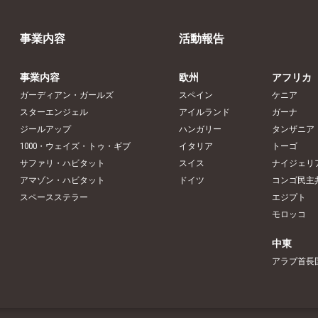
事業内容
活動報告
事業内容
欧州
アフリカ
ガーディアン・ガールズ
スペイン
ケニア
スターエンジェル
アイルランド
ガーナ
ジールアップ
ハンガリー
タンザニア
1000・ウェイズ・トゥ・ギブ
イタリア
トーゴ
サファリ・ハビタット
スイス
ナイジェリ
アマゾン・ハビタット
ドイツ
コンゴ民主
スペースステラー
エジプト
モロッコ
中東
アラブ首長