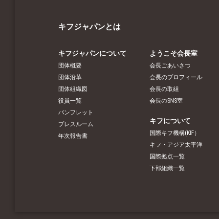
キフジャパンとは
キフジャパンについて
ようこそ会長室
団体概要
会長ごあいさつ
団体沿革
会長のプロフィール
団体組織図
会長の取組
役員一覧
会長のSNS室
パンフレット
キフについて
プレスルーム
国際キフ機構(KIF）
年次報告書
キフ・アジア太平洋
国際拠点一覧
下部組織一覧