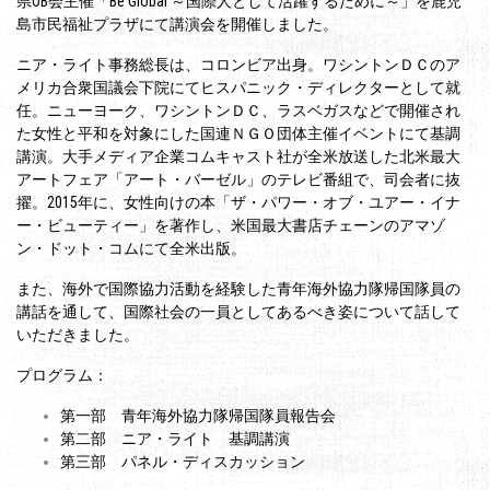
県OB会主催「Be Global ～国際人として活躍するために～」を鹿児
島市民福祉プラザにて講演会を開催しました。
ニア・ライト事務総長は、コロンビア出身。ワシントンＤＣのア
メリカ合衆国議会下院にてヒスパニック・ディレクターとして就
任。ニューヨーク、ワシントンＤＣ、ラスベガスなどで開催され
た女性と平和を対象にした国連ＮＧＯ団体主催イベントにて基調
講演。大手メディア企業コムキャスト社が全米放送した北米最大
アートフェア「アート・バーゼル」のテレビ番組で、司会者に抜
擢。2015年に、女性向けの本「ザ・パワー・オブ・ユアー・イナ
ー・ビューティー」を著作し、米国最大書店チェーンのアマゾ
ン・ドット・コムにて全米出版。
また、海外で国際協力活動を経験した青年海外協力隊帰国隊員の
講話を通して、国際社会の一員としてあるべき姿について話して
いただきました。
プログラム：
第一部 青年海外協力隊帰国隊員報告会
第二部 ニア・ライト 基調講演
第三部 パネル・ディスカッション