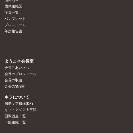
団体沿革
団体組織図
役員一覧
パンフレット
プレスルーム
年次報告書
ようこそ会長室
会長ごあいさつ
会長のプロフィール
会長の取組
会長のSNS室
キフについて
国際キフ機構(KIF）
キフ・アジア太平洋
国際拠点一覧
下部組織一覧