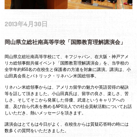
2013年4月30日
岡山県立総社南高等学校「国際教育理解講演会」
岡山県立総社南高等学校にて、キフジャパン、在大阪・神戸アメ
リカ総領事館共催イベント「国際教育理解講演会」を、当学校の
全学年約850名の在校生と保護者の方達を対象に講演。講演は、小
山田真会長とパトリック・リネハン米国総領事。
リネハン米総領事からは、アメリカ留学の魅力や英語習得の秘訣
等を話して頂きました。小山田真氏は、留学の良さ、楽しさ、苦
しさ、そしてそこから発展した俳優、武道というキャリアへの
道、及び自ら代表を務めるNPO法人での社会貢献活動についてお話
しいただき、熱いメッセージを頂きます。
講演会はとてもは今日がよく、在校生からは質疑応答時の時には
数多くの質問をいただきました。