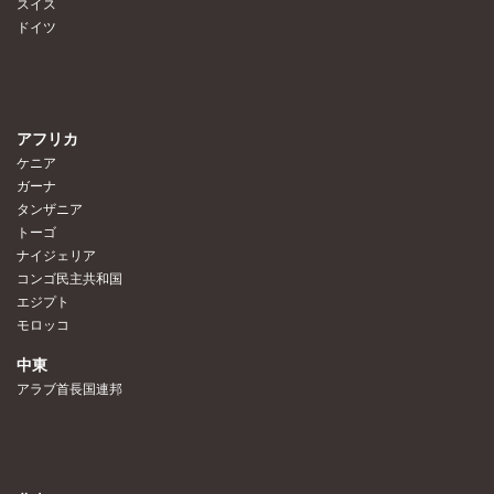
スイス
ドイツ
アフリカ
ケニア
ガーナ
タンザニア
トーゴ
ナイジェリア
コンゴ民主共和国
エジプト
モロッコ
中東
アラブ首長国連邦