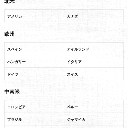
北米
を
被
アメリカ
カナダ
災
地
欧州
へ
スペイン
アイルランド
ハンガリー
イタリア
ドイツ
スイス
中南米
コロンビア
ペルー
ブラジル
ジャマイカ