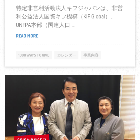
特定非営利活動法人キフジャパンは、非営
利公益法人国際キフ機構（KIF Global）、
UNFPA本部（国連人口 …
READ MORE
ウ
ク
ラ
1000 WAYS TO GIVE
カレンダー
事業内容
イ
ナ
女
性
難
民：
ク
ラ
ウ
ド