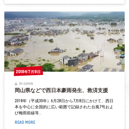
雨：
岡
山
県
真
備
町
を
訪
2018年7月9日
2018年7月9日
問、
BY ADMIN
被
岡山県などで西日本豪雨発生、救済支援
災
者
2018年（平成30年）6月28日から7月8日にかけて、西日
本を中心に全国的に広い範囲で記録された台風7号およ
支
び梅雨前線等...
援
READ MORE
岡