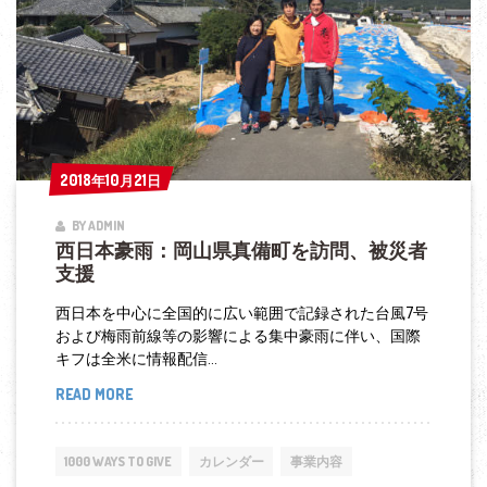
ダ
（AMDA）
が
グ
ロ
ー
2018年10月21日
2018年10月21日
バ
BY ADMIN
ル
西日本豪雨：岡山県真備町を訪問、被災者
提
支援
携
西日本を中心に全国的に広い範囲で記録された台風7号
および梅雨前線等の影響による集中豪雨に伴い、国際
キフは全米に情報配信...
READ MORE
西
日
本
1000 WAYS TO GIVE
カレンダー
事業内容
豪