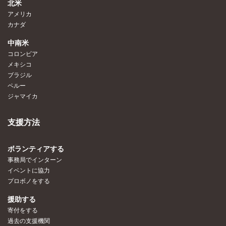
北米
アメリカ
カナダ
中南米
コロンビア
メキシコ
ブラジル
ペルー
ジャマイカ
支援方法
ボランティアする
事務局でインターン
イベントに協力
プロボノをする
援助する
寄付をする
過去の支援機関