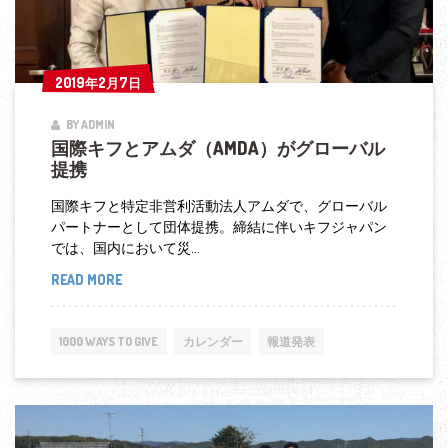
発
足、
調
2019年2月7日
2019年2月7日
整
BY ADMIN
会
国際キフとアムダ（AMDA）がグローバル
議
提携
出
国際キフと特定非営利活動法人アムダで、グローバル
席
パートナーとして団体提携。締結に伴いキフジャパン
では、国内において災...
READ MORE
国
際
キ
1000 WAYS TO GIVE
カレンダー
報道発表
フ
と
ア
ム