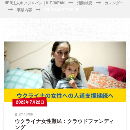
NPO法人キフジャパン｜KIF JAPAN
活動状況
カレンダー
事業内容
1000 WAYS TO GIVE
2022年7月22日
2022年7月22日
BY ADMIN
ウクライナ女性難民：クラウドファンディ
ング