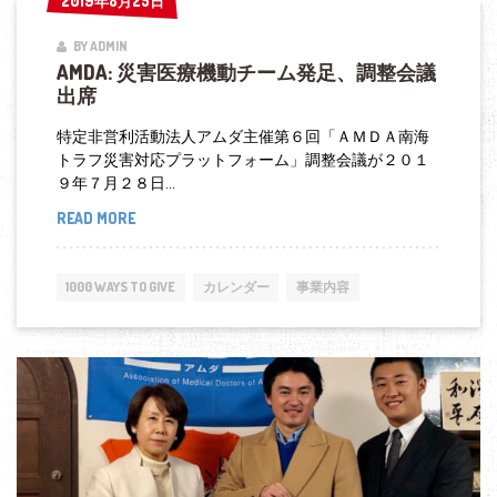
2019年8月25日
2019年8月25日
フ
BY ADMIN
ァ
AMDA: 災害医療機動チーム発足、調整会議
ン
出席
デ
特定非営利活動法人アムダ主催第６回「ＡＭＤＡ南海
ィ
トラフ災害対応プラットフォーム」調整会議が２０１
ン
９年７月２８日...
グ
READ MORE
AMDA:
災
害
1000 WAYS TO GIVE
カレンダー
事業内容
医
療
機
動
チ
ー
ム