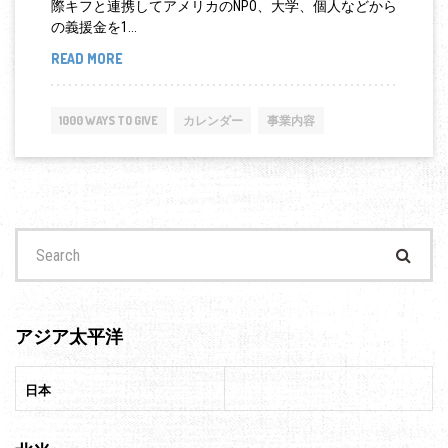
際キフと連携してアメリカのNPO、大学、個人などから
の義援金を1...
READ MORE
東
日
本
1000 WAYS TO GIVE
カレンダー
事業内容
大
震
災
の
Search
救
for:
済
物
資
アジア太平洋
と
義
日本
援
金