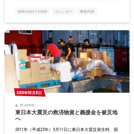
山
県
1000 WAYS TO GIVE
カレンダー
事業内容
な
ど
で
西
日
本
豪
雨
発
生、
2011年10月8日
2011年10月8日
救
BY ADMIN
済
東日本大震災の救済物資と義援金を被災地
支
へ
援
2011年（平成23年）3月11日に東日本大震災発生時、国