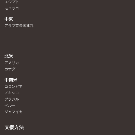
エジプト
モロッコ
中東
アラブ首長国連邦
北米
アメリカ
カナダ
中南米
コロンビア
メキシコ
ブラジル
ペルー
ジャマイカ
支援方法