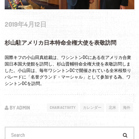
2019年4月12日
杉山駐アメリカ日本特命全権大使を表敬訪問
国際キフの小山田真総裁は、ワシントンDCにある在アメリカ合衆
国日本国大使館を訪問し、杉山晋輔特命全権大使を表敬訪問しま
した。小山田は、毎年ワシントンDCで開催されている全米桜祭り
パレードに「名誉グランド・マーシャル」として参加する為、ワ
シントンDCを訪問。
BY ADMIN
CHAIR ACTIVITY
カレンダー
北米
海外
Search
for: