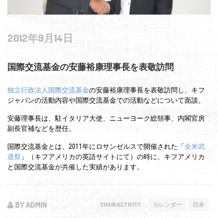
2012年9月14日
国際交流基金の安藤裕康理事長を表敬訪問
独立行政法人国際交流基金
の安藤裕康理事長を表敬訪問し、キフ
ジャパンの活動内容や国際交流基金での活動などについて面談。
安藤理事長は、駐イタリア大使、ニューヨーク総領事、内閣官房
副長官補などを歴任。
国際交流基金とは、2011年にロサンゼルスで開催された「
全米武
道祭
」（キフアメリカの英語サイトにて）の時に、キフアメリカ
と国際交流基金が共催した実績があります。
BY ADMIN
CHAIR ACTIVITY
カレンダー
日本