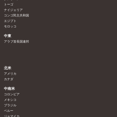
トーゴ
ナイジェリア
コンゴ民主共和国
エジプト
モロッコ
中東
アラブ首長国連邦
北米
アメリカ
カナダ
中南米
コロンビア
メキシコ
ブラジル
ペルー
ジャマイカ