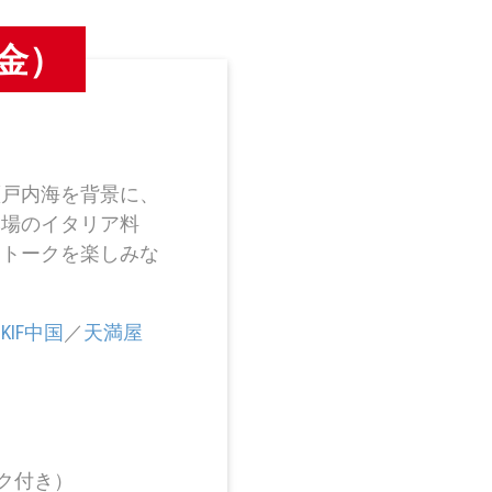
（金）
瀬戸内海を背景に、
本場のイタリア料
、トークを楽しみな
／
KIF中国
／
天満屋
ンク付き）