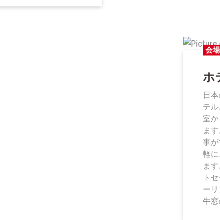
会場
ホ
日本
テル
室か
ます
事が
軽に
ます
トセ
ーリ
牛窓