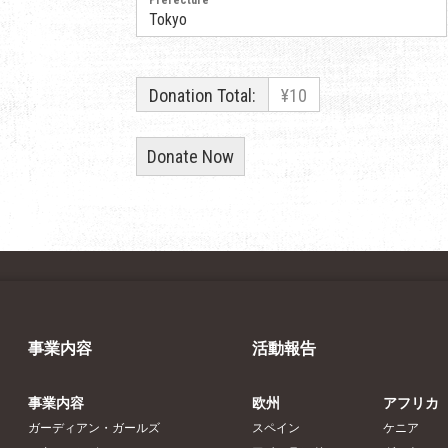
Prefecture
Donation Total:
¥10
事業内容
活動報告
事業内容
欧州
アフリカ
ガーディアン・ガールズ
スペイン
ケニア