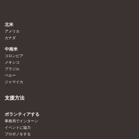
北米
アメリカ
カナダ
中南米
コロンビア
メキシコ
ブラジル
ペルー
ジャマイカ
支援方法
ボランティアする
事務局でインターン
イベントに協力
プロボノをする