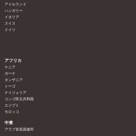
アイルランド
ハンガリー
イタリア
スイス
ドイツ
アフリカ
ケニア
ガーナ
タンザニア
トーゴ
ナイジェリア
コンゴ民主共和国
エジプト
モロッコ
中東
アラブ首長国連邦