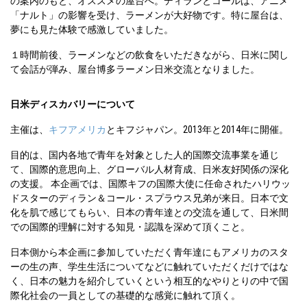
の案内のもと、オススメの屋台へ。ディランとコールは、アニメ
「ナルト」の影響を受け、ラーメンが大好物です。特に屋台は、
夢にも見た体験で感激していました。
１時間前後、ラーメンなどの飲食をいただきながら、日米に関し
て会話が弾み、屋台博多ラーメン日米交流となりました。
日米ディスカバリーについて
主催は、
キフアメリカ
とキフジャパン。2013年と2014年に開催。
目的は、国内各地で青年を対象とした人的国際交流事業を通じ
て、国際的意思向上、グローバル人材育成、日米友好関係の深化
の支援。 本企画では、国際キフの国際大使に任命されたハリウッ
ドスターのディラン＆コール・スプラウス兄弟が来日。日本で文
化を肌で感じてもらい、日本の青年達との交流を通して、日米間
での国際的理解に対する知見・認識を深めて頂くこと。
日本側から本企画に参加していただく青年達にもアメリカのスタ
ーの生の声、学生生活についてなどに触れていただくだけではな
く、日本の魅力を紹介していくという相互的なやりとりの中で国
際化社会の一員としての基礎的な感覚に触れて頂く。