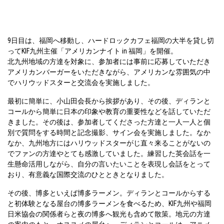
9日目は、福岡へ移動し、ハードロックカフェ福岡の大半を貸し切
ってKIF九州主催「アメリカンナイト in 福岡」を開催。
北九州地域の方達を対象に、参加者には事前に応募していただき
アメリカンバーガーをいただきながら、アメリカンな雰囲気の中
でハリウッドスターと交流会を実施しました。
最初に簡単に、小山田会長から挨拶があり、その後、ディランと
コールから簡単に日本の印象や教育の重要性などを話していただ
きました。その後は、参加者してくださった方達と一人一人と個
別で質問をする時間と記念撮影、サイン会を実施しました。なか
なか、九州地方にはハリウッドスターがじ直々来ることがないの
でファンの方達やとても感激していました。練習した英会話を一
生懸命活用しながら、自分の言いたいことを表現し会話をとって
おり、有意義な国際交流のひとときとなりました。
その後、博多といえば博多ラーメン。ディランとコールからする
と初体験となる屋台の博多ラーメンを食べるため、KIF九州や福岡
日米協会の関係者らと夜の博多へ観光も含めて散策。地元の方達