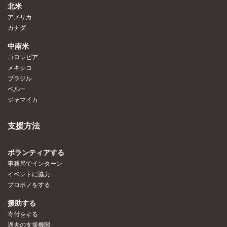
北米
アメリカ
カナダ
中南米
コロンビア
メキシコ
ブラジル
ペルー
ジャマイカ
支援方法
ボランティアする
事務局でインターン
イベントに協力
プロボノをする
援助する
寄付をする
過去の支援機関