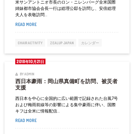
が
米サンアントニオ市長のロン・ニレンバーグ全米国際
姉妹都市協会会長一行は総理公邸を訪問し、安倍総理
グ
夫人を表敬訪問...
ロ
READ MORE
全
ー
米
バ
国
ル
CHAIR ACTIVITY
ZEALUP JAPAN
カレンダー
際
提
姉
携
2018年10月21日
妹
都
BY ADMIN
西日本豪雨：岡山県真備町を訪問、被災者
市
支援
協
会
西日本を中心に全国的に広い範囲で記録された台風7号
および梅雨前線等の影響による集中豪雨に伴い、国際
会
キフは全米に情報配信...
長
READ MORE
西
が
日
安