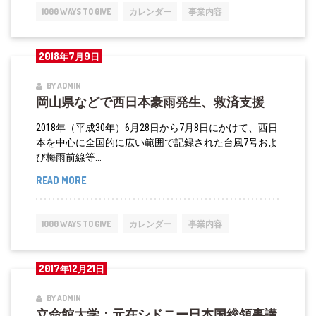
本
倍
1000 WAYS TO GIVE
カレンダー
事業内容
豪
総
雨：
理
2018年7月9日
岡
夫
山
人
BY ADMIN
岡山県などで西日本豪雨発生、救済支援
県
を
真
表
2018年（平成30年）6月28日から7月8日にかけて、西日
備
敬
本を中心に全国的に広い範囲で記録された台風7号およ
び梅雨前線等...
町
を
READ MORE
岡
訪
山
問、
県
1000 WAYS TO GIVE
カレンダー
事業内容
被
な
災
ど
2017年12月21日
者
で
支
西
BY ADMIN
援
立命館大学：元在シドニー日本国総領事講
日