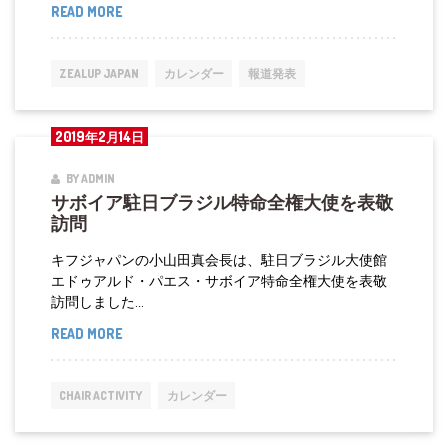
READ MORE
国
平
際
等
キ
講
ZEALUP JAPAN
カレンダー
報道発表
フ
演
機
2019年2月14日
構
と
BY ADMIN
サボイア駐日ブラジル特命全権大使を表敬
国
訪問
際
青
キフジャパンの小山田真会長は、駐日ブラジル大使館
エドゥアルド・パエス・サボイア特命全権大使を表敬
年
訪問しました...
会
READ MORE
サ
議
ボ
所
イ
が
CHAIR ACTIVITY
カレンダー
ア
グ
駐
ロ