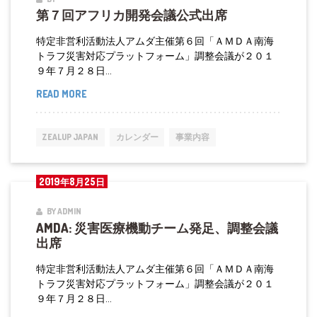
第７回アフリカ開発会議公式出席
ナ
シ
特定非営利活動法人アムダ主催第６回「ＡＭＤＡ南海
ョ
トラフ災害対応プラットフォーム」調整会議が２０１
９年７月２８日...
ナ
ル
READ MORE
第
国
７
際
回
ZEALUP JAPAN
カレンダー
事業内容
青
ア
年
フ
2019年8月25日
フ
リ
ォ
カ
BY ADMIN
ー
AMDA: 災害医療機動チーム発足、調整会議
開
出席
ラ
発
ム
会
特定非営利活動法人アムダ主催第６回「ＡＭＤＡ南海
トラフ災害対応プラットフォーム」調整会議が２０１
議
９年７月２８日...
公