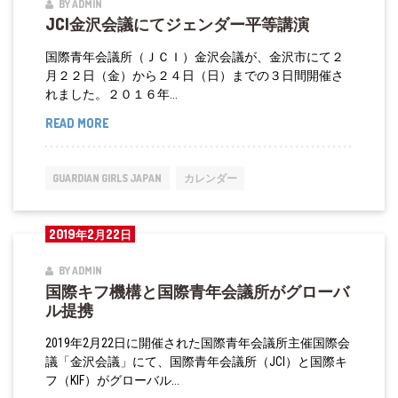
が
BY ADMIN
席
JCI金沢会議にてジェンダー平等講演
外
務
国際青年会議所（ＪＣＩ）金沢会議が、金沢市にて２
大
月２２日（金）から２４日（日）までの３日間開催さ
れました。２０１６年...
臣
を
READ MORE
JCI
表
金
敬
沢
GUARDIAN GIRLS JAPAN
カレンダー
訪
会
問
議
2019年2月22日
に
て
BY ADMIN
国際キフ機構と国際青年会議所がグローバ
ジ
ル提携
ェ
ン
2019年2月22日に開催された国際青年会議所主催国際会
議「金沢会議」にて、国際青年会議所（JCI）と国際キ
ダ
フ（KIF）がグローバル...
ー