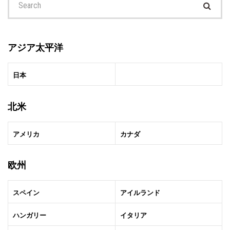
本
ペ
for:
国
ー
総
ジ
領
アジア太平洋
事
送
講
日本
り
演
会
北米
アメリカ
カナダ
欧州
スペイン
アイルランド
ハンガリー
イタリア