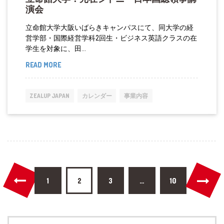
演会
本
豪
立命館大学大阪いばらきキャンパスにて、同大学の経
営学部・国際経営学科2回生・ビジネス英語クラスの在
雨
学生を対象に、田...
発
READ MORE
立
生、
命
救
館
済
ZEALUP JAPAN
カレンダー
事業内容
大
支
学：
援
元
在
シ
投
ド
1
2
3
…
10
ニ
稿
ー
の
日
Search