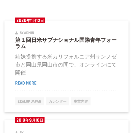
2020年11月13日
BY ADMIN
第１回日米サブナショナル国際青年フォー
ラム
姉妹提携する米カリフォルニア州サンノゼ
市と岡山県岡山市の間で、オンラインにて
開催
READ MORE
第
１
回
ZEALUP JAPAN
カレンダー
事業内容
日
米
2019年9月10日
サ
ブ
BY