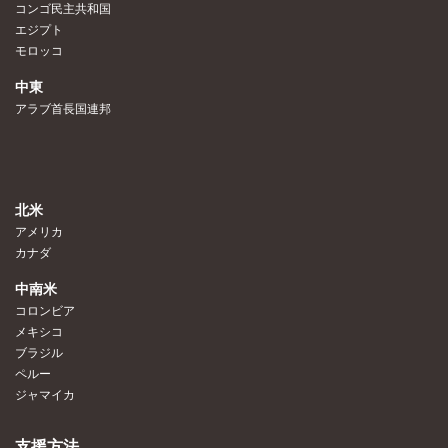
コンゴ民主共和国
エジプト
モロッコ
中東
アラブ首長国連邦
北米
アメリカ
カナダ
中南米
コロンビア
メキシコ
ブラジル
ペルー
ジャマイカ
支援方法