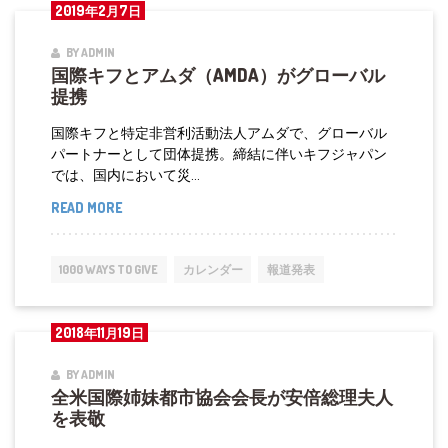
2019年2月7日
日
ー
ブ
バ
BY ADMIN
国際キフとアムダ（AMDA）がグローバル
ラ
ル
提携
ジ
提
ル
携
国際キフと特定非営利活動法人アムダで、グローバル
パートナーとして団体提携。締結に伴いキフジャパン
特
では、国内において災...
命
READ MORE
国
全
際
権
キ
大
1000 WAYS TO GIVE
カレンダー
報道発表
フ
使
と
を
2018年11月19日
ア
表
ム
敬
BY ADMIN
全米国際姉妹都市協会会長が安倍総理夫人
ダ
訪
を表敬
（AMDA）
問