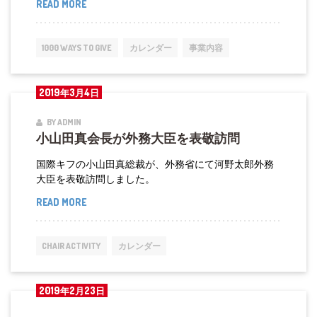
READ MORE
AMDA:
式
災
出
害
席
1000 WAYS TO GIVE
カレンダー
事業内容
医
療
2019年3月4日
機
動
BY ADMIN
小山田真会長が外務大臣を表敬訪問
チ
ー
国際キフの小山田真総裁が、外務省にて河野太郎外務
ム
大臣を表敬訪問しました。
発
READ MORE
小
足、
山
調
田
CHAIR ACTIVITY
カレンダー
整
真
会
会
2019年2月23日
議
長
出